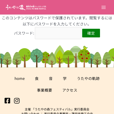
内
Main
容
Men
を
このコンテンツはパスワードで保護されています。閲覧するには
ス
以下にパスワードを入力してください。
キ
パスワード:
ッ
プ
home
食
音
学
うたやの軌跡
事業概要
アクセス
主催 「うたやの森フェスティバル」実行委員会
お問い合わせ ： 実行委員会事務局・蓮田市商工会内