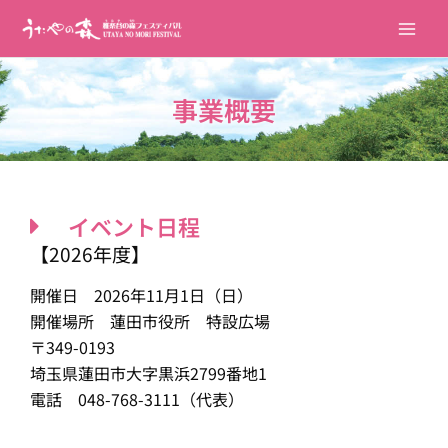
内
Main
容
Men
を
ス
事業概要
キ
ッ
プ
イベント日程
【2026年度】
開催日 2026年11月1日（日）
開催場所 蓮田市役所 特設広場
〒349-0193
埼玉県蓮田市大字黒浜2799番地1
電話 048-768-3111（代表）