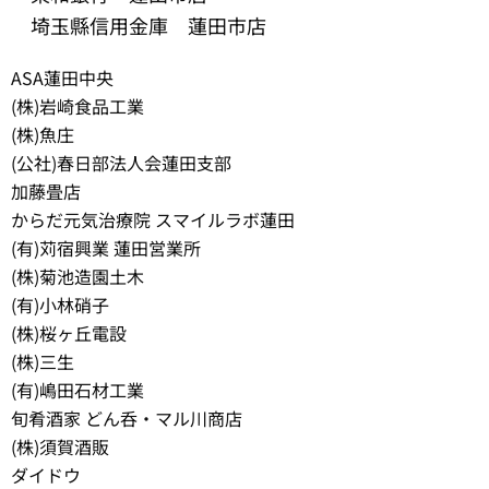
埼玉縣信用金庫 蓮田市店
ASA蓮田中央
(株)岩崎食品工業
(株)魚庄
(公社)春日部法人会蓮田支部
加藤畳店
からだ元気治療院 スマイルラボ蓮田
(有)苅宿興業 蓮田営業所
(株)菊池造園土木
(有)小林硝子
(株)桜ヶ丘電設
(株)三生
(有)嶋田石材工業
旬肴酒家 どん呑・マル川商店
(株)須賀酒販
ダイドウ