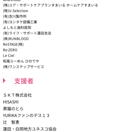
(株)ユア・サポートケアプランすまいる ホームケアすまいる
(株)U-Selection
(有)吉川製作所
(有)ヨシタケ設備工業
よしもと歯科医院
(有)ライフ・サポート蓮田支店
(株)RUNBLOOD
ReSTAGE(株)
Re:ZERO
Le Ciel
和風らーめん ひのでや
(株)ワンステップサービス
支援者
ＳＫＴ株式会社
HISASHI
黒猫のとら
YURiKAファンのデス１３
辻 智恵
蓮田・白岡地方ユネスコ協会