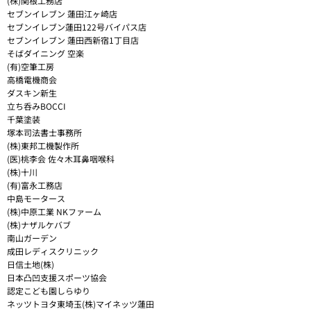
(株)関根工務店
セブンイレブン 蓮田江ヶ崎店
セブンイレブン蓮田122号バイパス店
セブンイレブン 蓮田西新宿1丁目店
そばダイニング 空楽
(有)空筆工房
高橋電機商会
ダスキン新生
立ち呑みBOCCI
千葉塗装
塚本司法書士事務所
(株)東邦工機製作所
(医)桃李会 佐々木耳鼻咽喉科
(株)十川
(有)富永工務店
中島モータース
(株)中原工業 NKファーム
(株)ナザルケバブ
南山ガーデン
成田レディスクリニック
日信土地(株)
日本凸凹支援スポーツ協会
認定こども園しらゆり
ネッツトヨタ東埼玉(株)マイネッツ蓮田