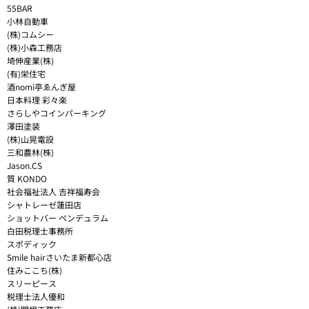
55BAR
小林自動車
(株)コムシー
(株)小森工務店
埼伸産業(株)
(有)栄住宅
酒nomi亭ゑんぎ屋
日本料理 彩々楽
さらしやコインパーキング
澤田塗装
(株)山晃電設
三和農林(株)
Jason.CS
質 KONDO
社会福祉法人 吉祥福寿会
シャトレーゼ蓮田店
ショットバー ペンデュラム
白田税理士事務所
スポディック
Smile hairさいたま新都心店
住みここち(株)
スリーピース
税理士法人優和