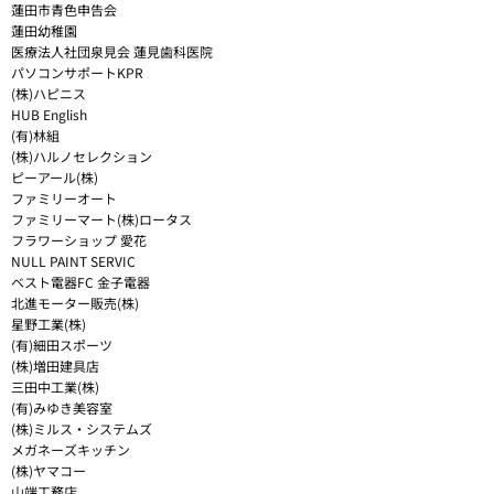
蓮田市青色申告会
蓮田幼稚園
医療法人社団泉見会 蓮見歯科医院
パソコンサポートKPR
(株)ハピニス
HUB English
(有)林組
(株)ハルノセレクション
ピーアール(株)
ファミリーオート
ファミリーマート(株)ロータス
フラワーショップ 愛花
NULL PAINT SERVIC
ベスト電器FC 金子電器
北進モーター販売(株)
星野工業(株)
(有)細田スポーツ
(株)増田建具店
三田中工業(株)
(有)みゆき美容室
(株)ミルス・システムズ
メガネーズキッチン
(株)ヤマコー
山端工務店