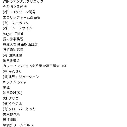
WIN Dデンタルクリニック
うみほたる代行
(株)エコグリーン開発
エコサンファーム直売所
(有)エス・ペック
(株)エン・デザイン
August Third
長内示事務所
買取大吉 蓮田駅西口店
勝沼歯科医院
(有)加藤建設
亀田書道会
カレーハウスCoCo壱番屋JR蓮田駅東口店
(有)かんざわ
(株)北島ソリューション
キッチンあずま
串蔵
鯨岡設計(株)
(株)クリエ
(株)くりの木
(有)クローバーとみた
黒木製作所
黒須造園
黒浜グリーンゴルフ